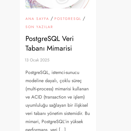
/
/
ANA SAYFA
POSTGRESQL
SON YAZILAR
PostgreSQL Veri
Tabanı Mimarisi
PostgreSQL, istemci-sunucu
modeline dayalı, çoklu süreç
(multi-process) mimarisi kullanan
ve ACID (transaction ve işlem)
uyumluluğu sağlayan bir ilişkisel
veri tabanı yönetim sistemidir. Bu
mimari, PostgreSQL’in yüksek
performans, veri […]