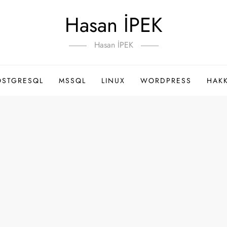
Hasan İPEK
Hasan İPEK
OSTGRESQL
MSSQL
LINUX
WORDPRESS
HAK