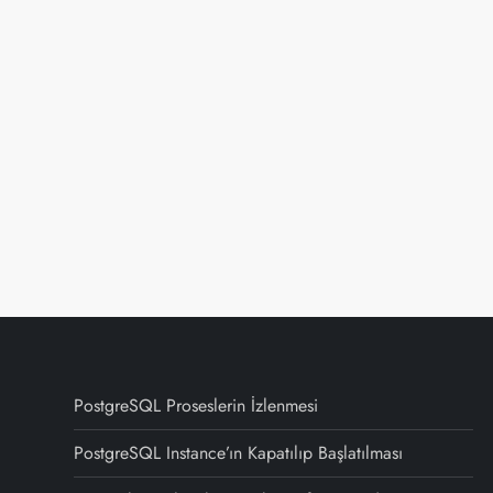
PostgreSQL Proseslerin İzlenmesi
PostgreSQL Instance’ın Kapatılıp Başlatılması