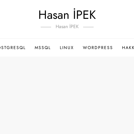
Hasan İPEK
Hasan İPEK
OSTGRESQL
MSSQL
LINUX
WORDPRESS
HAK