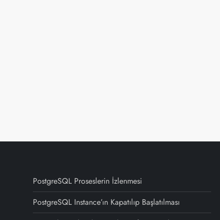
PostgreSQL Proseslerin İzlenmesi
PostgreSQL Instance’ın Kapatılıp Başlatılması